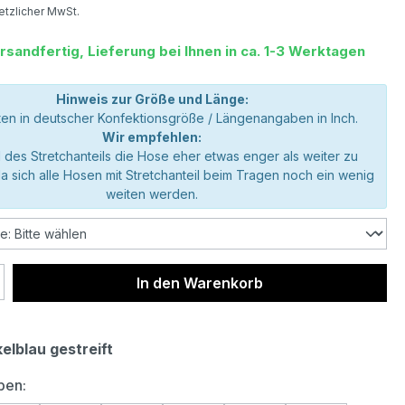
setzlicher MwSt.
rsandfertig, Lieferung bei Ihnen in ca. 1-3 Werktagen
Hinweis zur Größe und Länge:
en in deutscher Konfektionsgröße / Längenangaben in Inch.
Wir empfehlen:
 des Stretchanteils die Hose eher etwas enger als weiter zu
da sich alle Hosen mit Stretchanteil beim Tragen noch ein wenig
weiten werden.
 Anzahl: Gib den gewünschten Wert ein 
In den Warenkorb
elblau gestreift
auswählen
ben: