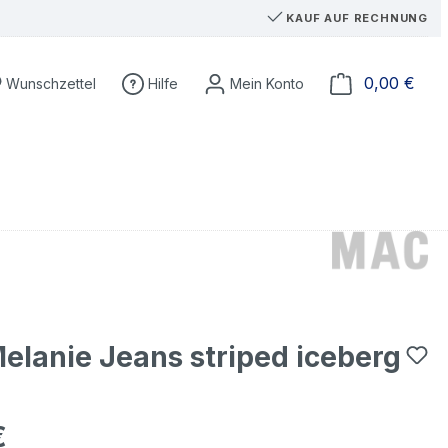
KAUF AUF RECHNUNG
Du hast 0 Produkte auf dem Merkzettel
Ware
0,00 €
Wunschzettel
Hilfe
lanie Jeans striped iceberg
€
eis: