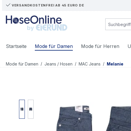
VERSANDKOSTENFREI AB 45 EURO DE
m Hauptinhalt springen
Zur Suche springen
Zur Hauptnavigation springen
Startseite
Mode für Damen
Mode für Herren
U
/
/
/
Mode für Damen
Jeans / Hosen
MAC Jeans
Melanie
Bildergalerie überspringen