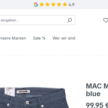
4.9
nsere Marken
Sale %
Wer wir sind
MAC Me
blue
99,95 
Regulärer Pr