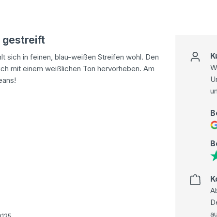
gestreift
K
lt sich in feinen, blau-weißen Streifen wohl. Den
Wi
sich mit einem weißlichen Ton hervorheben. Am
U
eans!
u
B
B
K
Ab
D
au
D125