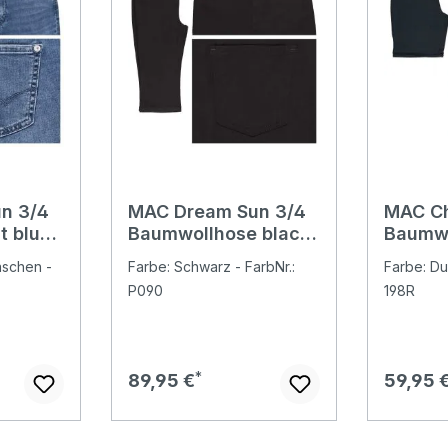
n 3/4
MAC Dream Sun 3/4
MAC Ch
t blue
Baumwollhose black
Baumwo
ght
wonderlight
blue be
aschen -
Farbe: Schwarz - FarbNr.:
Farbe: Du
P090
198R
Regulärer Preis:
Regulär
89,95 €
59,95 