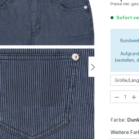
Preise inkl. ge
Sofort ve
Bundweit
Aufgrund
bestellen, 
Produkt
Farbe:
Dunk
Weitere Far