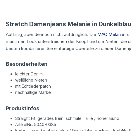
Stretch Damenjeans Melanie in Dunkelblau 
Auffällig, aber dennoch nicht aufdringlich: Die
MAC Melanie
füh
maritimen Look unterstreichen der Knopf und die Nieten, die 
besten kombinieren Sie einfarbige Oberteile zu dieser Damenj
Besonderheiten
leichter Denim
weißliche Nieten
mit Echtlederpatch
nachhaltige Marke
Produktinfos
Straight Fit: gerades Bein, schmale Taille / hoher Bund
ArtikelNr.: 5040-0385
Farbe: striped iceberg blue / Dunkelblau gestreift, FarbNr.: 