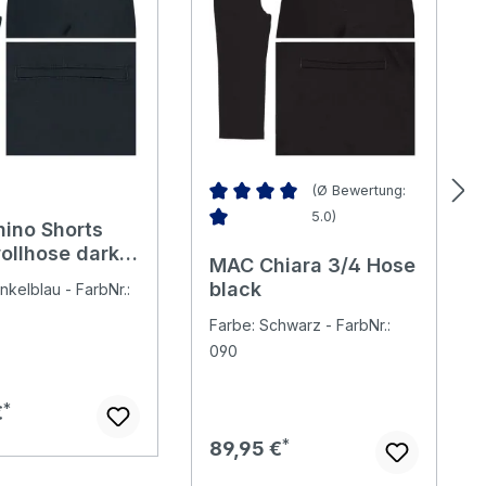
(Ø Bewertung:
5.0)
ino Shorts
Durchschnittliche Bewertung von 5 v
llhose dark
MAC Chiara 3/4 Hose
lt
black
nkelblau - FarbNr.:
Farbe: Schwarz - FarbNr.:
090
er Preis:
€
Regulärer Preis:
89,95 €