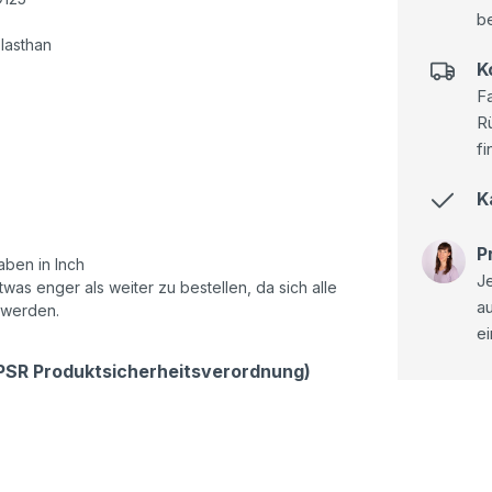
be
lasthan
K
Fa
R
fi
K
P
ben in Inch
Je
as enger als weiter zu bestellen, da sich alle
a
 werden.
ei
GPSR Produktsicherheitsverordnung)