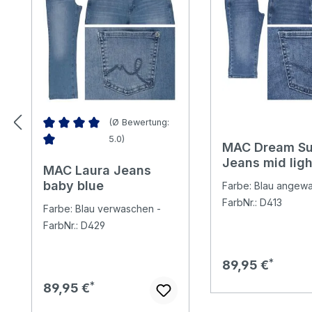
(Ø Bewertung:
5.0)
MAC Dream Su
Durchschnittliche Bewertung von 5 von 5 Sternen
Jeans mid ligh
MAC Laura Jeans
wash wonderli
baby blue
Farbe: Blau angew
FarbNr.: D413
Farbe: Blau verwaschen -
FarbNr.: D429
Regulärer Preis:
89,95 €
Regulärer Preis:
89,95 €