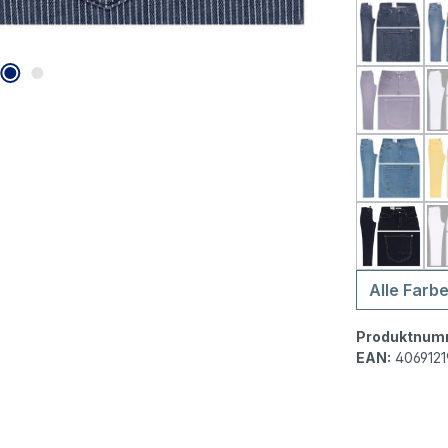
MAC Mel
MAC Me
MAC Mel
MAC Mel
Alle Farb
Produktnum
EAN:
406912