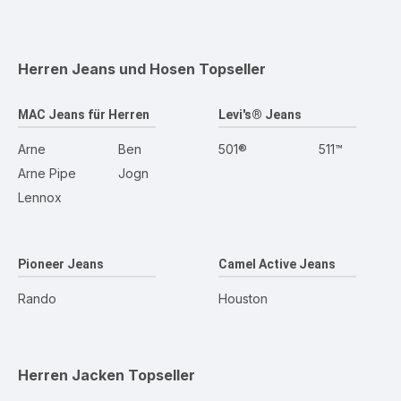
Herren Jeans und Hosen
Topseller
MAC Jeans für Herren
Levi's® Jeans
Arne
Ben
501®
511™
Arne Pipe
Jogn
Lennox
Pioneer Jeans
Camel Active Jeans
Rando
Houston
Herren Jacken
Topseller