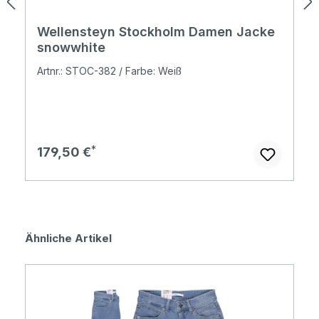
Wellensteyn Stockholm Damen Jacke
snowwhite
Artnr.: STOC-382 / Farbe: Weiß
Regulärer Preis:
179,50 €
Produktgalerie überspringen
Ähnliche Artikel