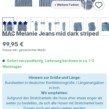
+ Weitere Farben
3 Bewertungen
Durchschnittliche Bewertung von 5 von 5 Sternen
MAC Melanie Jeans mid dark striped
99,95 €
Regulärer Preis:
Preise inkl. gesetzlicher MwSt.
Sofort versandfertig, Lieferung bei Ihnen in ca. 1-3
Werktagen
Hinweis zur Größe und Länge:
Bundweiten in deutscher Konfektionsgröße / Längenangaben
in Inch.
Wir empfehlen:
Aufgrund des Stretchanteils die Hose eher etwas enger als
weiter zu bestellen, da sich alle Hosen mit Stretchanteil beim
Tragen noch ein wenig weiten werden.