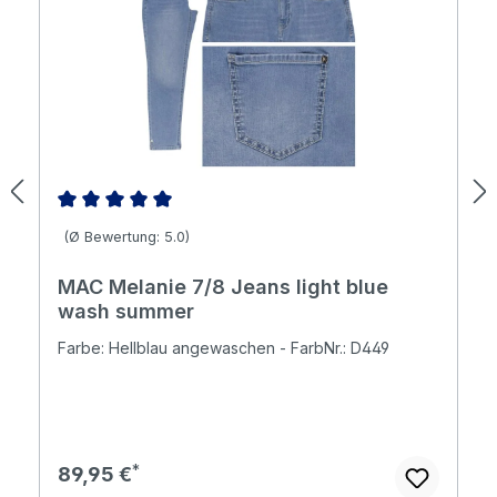
Durchschnittliche Bewertung von 5 von 5 Sternen
(Ø Bewertung: 5.0)
MAC Melanie 7/8 Jeans light blue
wash summer
Farbe: Hellblau angewaschen - FarbNr.: D449
Regulärer Preis:
89,95 €