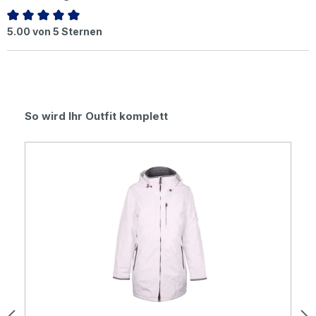
Durchschnittliche Bewertung von 5 von 5 Sternen
5.00 von 5 Sternen
Produktgalerie überspringen
So wird Ihr Outfit komplett