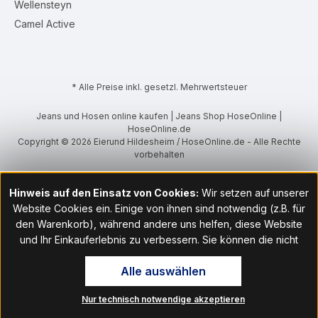
Wellensteyn
Camel Active
* Alle Preise inkl. gesetzl. Mehrwertsteuer
Jeans und Hosen online kaufen | Jeans Shop HoseOnline |
HoseOnline.de
Copyright © 2026 Eierund Hildesheim / HoseOnline.de - Alle Rechte
vorbehalten
Hinweis auf den Einsatz von Cookies:
Wir setzen auf unserer
Website Cookies ein. Einige von ihnen sind notwendig (z.B. für
den Warenkorb), während andere uns helfen, diese Website
und Ihr Einkauferlebnis zu verbessern. Sie können die nicht
notwendigen Cookies mit Klick auf „OK“ akzeptieren oder per
Alle auswählen
Klick auf "Nur technisch notwendige akzeptieren" ablehnen. Den
Zugang zu den Cookie-Einstellungen finden Sie im Fußbereich
Nur technisch notwendige akzeptieren
unserer Website im Menüpunkt „Informationen“. Dort können Sie
die Einstellungen jederzeit ändern.