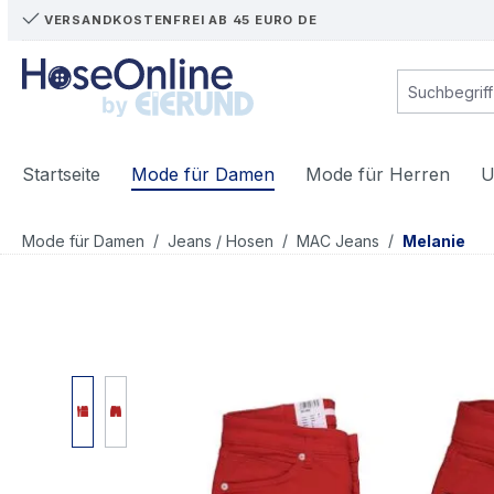
VERSANDKOSTENFREI AB 45 EURO DE
m Hauptinhalt springen
Zur Suche springen
Zur Hauptnavigation springen
Startseite
Mode für Damen
Mode für Herren
U
/
/
/
Mode für Damen
Jeans / Hosen
MAC Jeans
Melanie
Bildergalerie überspringen