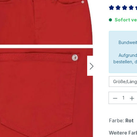
Durchschnitt
Sofort ve
Bundweit
Aufgrund
bestellen, 
Produkt
Farbe:
Rot
Weitere Far