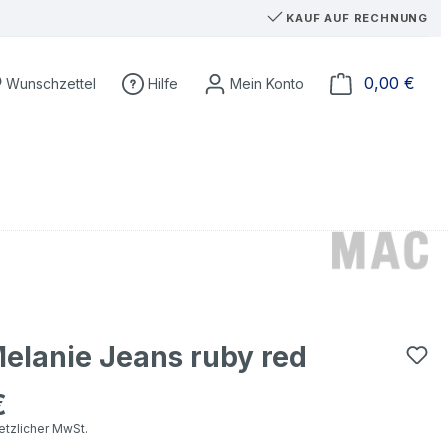
KAUF AUF RECHNUNG
Du hast 0 Produkte auf dem Merkzettel
Ware
0,00 €
Wunschzettel
Hilfe
elanie Jeans ruby red
€
eis:
setzlicher MwSt.