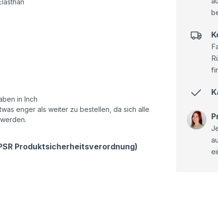
au
lasthan
be
K
Fa
R
fi
K
ben in Inch
as enger als weiter zu bestellen, da sich alle
P
 werden.
Je
a
GPSR Produktsicherheitsverordnung)
ei