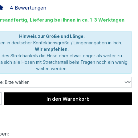
4 Bewertungen
liche Bewertung von 5 von 5 Sternen
rsandfertig, Lieferung bei Ihnen in ca. 1-3 Werktagen
Hinweis zur Größe und Länge:
en in deutscher Konfektionsgröße / Längenangaben in Inch.
Wir empfehlen:
 des Stretchanteils die Hose eher etwas enger als weiter zu
da sich alle Hosen mit Stretchanteil beim Tragen noch ein wenig
weiten werden.
 Anzahl: Gib den gewünschten Wert ein 
In den Warenkorb
auswählen
ben: