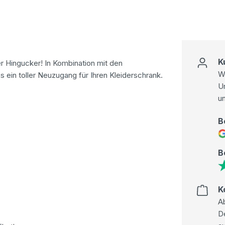
K
er Hingucker! In Kombination mit den
Wi
 ein toller Neuzugang für Ihren Kleiderschrank.
U
u
B
B
K
Ab
D