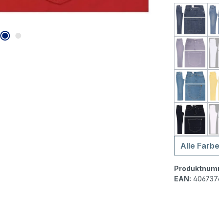
MAC Mel
MAC Me
MAC Mel
MAC Mel
Alle Farb
Produktnum
EAN:
406737