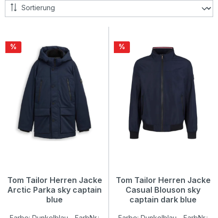
Rabatt
Rabatt
%
%
Tom Tailor Herren Jacke
Tom Tailor Herren Jacke
Arctic Parka sky captain
Casual Blouson sky
blue
captain dark blue
Farbe: Dunkelblau - FarbNr.:
Farbe: Dunkelblau - FarbNr.: