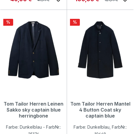
Rabatt
Rabatt
%
%
Tom Tailor Herren Leinen
Tom Tailor Herren Mantel
Sakko sky captain blue
4 Button Coat sky
herringbone
captain blue
Farbe: Dunkelblau - FarbNr.:
Farbe: Dunkelblau, FarbNr.: