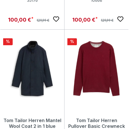
35176
10668
Regulärer Preis:
Regulärer Preis:
Verkaufspreis:
Verkaufspreis:
100,00 €
100,00 €
129,99 €
129,99 €
Rabatt
Rabatt
%
%
Tom Tailor Herren Mantel
Tom Tailor Herren
Wool Coat 2 in 1 blue
Pullover Basic Crewneck