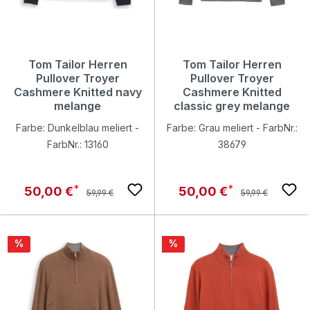
Tom Tailor Herren
Tom Tailor Herren
Pullover Troyer
Pullover Troyer
Cashmere Knitted navy
Cashmere Knitted
melange
classic grey melange
Farbe: Dunkelblau meliert -
Farbe: Grau meliert - FarbNr.:
FarbNr.: 13160
38679
Regulärer Preis:
Regulärer Preis:
Verkaufspreis:
Verkaufspreis:
50,00 €
50,00 €
59,99 €
59,99 €
Rabatt
Rabatt
%
%