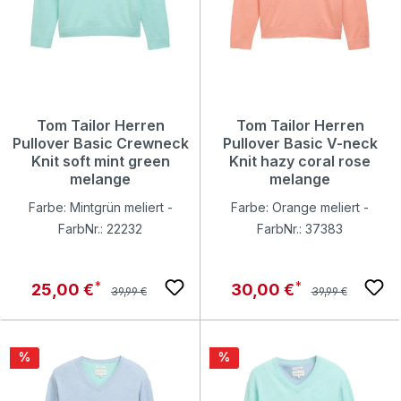
Tom Tailor Herren
Tom Tailor Herren
Pullover Basic Crewneck
Pullover Basic V-neck
Knit soft mint green
Knit hazy coral rose
melange
melange
Farbe: Mintgrün meliert -
Farbe: Orange meliert -
FarbNr.: 22232
FarbNr.: 37383
Regulärer Preis:
Regulärer Preis:
Verkaufspreis:
Verkaufspreis:
25,00 €
30,00 €
39,99 €
39,99 €
Rabatt
Rabatt
%
%