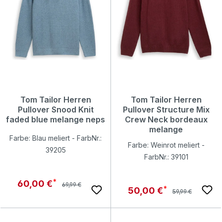
Tom Tailor Herren
Tom Tailor Herren
Pullover Snood Knit
Pullover Structure Mix
faded blue melange neps
Crew Neck bordeaux
melange
Farbe: Blau meliert - FarbNr.:
Farbe: Weinrot meliert -
39205
FarbNr.: 39101
Regulärer Preis:
Verkaufspreis:
60,00 €
69,99 €
Regulärer Preis:
Verkaufspreis:
50,00 €
59,99 €