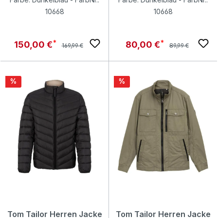
10668
10668
Regulärer Preis:
Regulärer Preis:
Verkaufspreis:
Verkaufspreis:
150,00 €
80,00 €
169,99 €
89,99 €
Rabatt
Rabatt
%
%
Tom Tailor Herren Jacke
Tom Tailor Herren Jacke