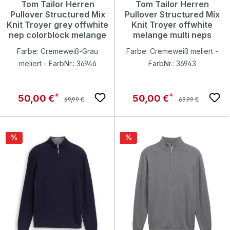
Tom Tailor Herren
Tom Tailor Herren
Pullover Structured Mix
Pullover Structured Mix
Knit Troyer grey offwhite
Knit Troyer offwhite
nep colorblock melange
melange multi neps
Farbe: Cremeweiß-Grau
Farbe: Cremeweiß meliert -
meliert - FarbNr.: 36946
FarbNr.: 36943
Regulärer Preis:
Regulärer Preis:
Verkaufspreis:
Verkaufspreis:
50,00 €
50,00 €
69,99 €
69,99 €
Rabatt
Rabatt
%
%