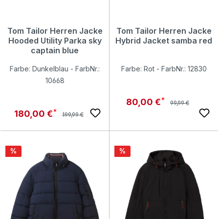
Tom Tailor Herren Jacke
Tom Tailor Herren Jacke
Hooded Utility Parka sky
Hybrid Jacket samba red
captain blue
Farbe: Dunkelblau - FarbNr.:
Farbe: Rot - FarbNr.: 12830
10668
Regulärer Preis:
Verkaufspreis:
80,00 €
99,99 €
Regulärer Preis:
Verkaufspreis:
180,00 €
199,99 €
Rabatt
Rabatt
%
%