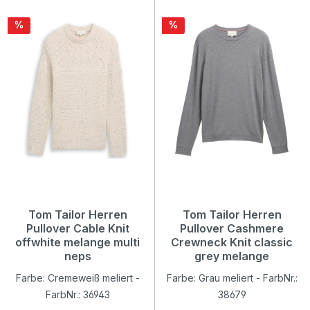
Rabatt
Rabatt
%
%
Tom Tailor Herren
Tom Tailor Herren
Pullover Cable Knit
Pullover Cashmere
offwhite melange multi
Crewneck Knit classic
neps
grey melange
Farbe: Cremeweiß meliert -
Farbe: Grau meliert - FarbNr.:
FarbNr.: 36943
38679