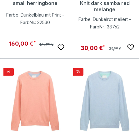
small herringbone
Knit dark samba red
melange
Farbe: Dunkelblau mit Print -
Farbe: Dunkelrot meliert -
FarbNr.: 32530
FarbNr.: 38762
Regulärer Preis:
Verkaufspreis:
160,00 €
179,99 €
Regulärer Preis:
Verkaufspreis:
30,00 €
39,99 €
Rabatt
Rabatt
%
%