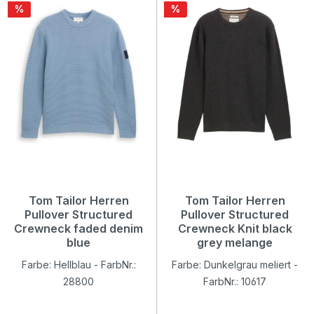
Rabatt
Rabatt
%
%
Tom Tailor Herren
Tom Tailor Herren
Pullover Structured
Pullover Structured
Crewneck faded denim
Crewneck Knit black
blue
grey melange
Farbe: Hellblau - FarbNr.:
Farbe: Dunkelgrau meliert -
28800
FarbNr.: 10617