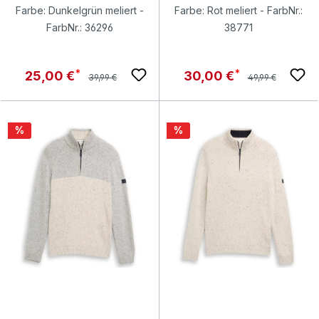
Farbe: Dunkelgrün meliert -
Farbe: Rot meliert - FarbNr.:
FarbNr.: 36296
38771
Regulärer Preis:
Regulärer Preis:
Verkaufspreis:
Verkaufspreis:
25,00 €
30,00 €
39,99 €
49,99 €
Rabatt
Rabatt
%
%