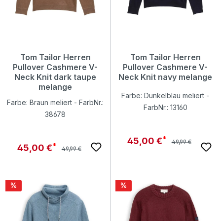
Tom Tailor Herren
Tom Tailor Herren
Pullover Cashmere V-
Pullover Cashmere V-
Neck Knit dark taupe
Neck Knit navy melange
melange
Farbe: Dunkelblau meliert -
Farbe: Braun meliert - FarbNr.:
FarbNr.: 13160
38678
Regulärer Preis:
Verkaufspreis:
45,00 €
49,99 €
Regulärer Preis:
Verkaufspreis:
45,00 €
49,99 €
Rabatt
Rabatt
%
%