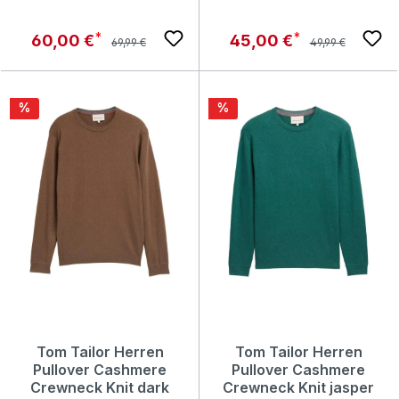
Regulärer Preis:
Regulärer Preis:
Verkaufspreis:
Verkaufspreis:
60,00 €
45,00 €
69,99 €
49,99 €
Rabatt
Rabatt
%
%
Tom Tailor Herren
Tom Tailor Herren
Pullover Cashmere
Pullover Cashmere
Crewneck Knit dark
Crewneck Knit jasper