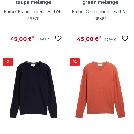
taupe melange
green melange
Farbe: Braun meliert - FarbNr.:
Farbe: Grün meliert - FarbNr.:
38678
38681
Regulärer Preis:
Regulärer Preis:
Verkaufspreis:
Verkaufspreis:
45,00 €
45,00 €
49,99 €
49,99 €
Rabatt
Rabatt
%
%