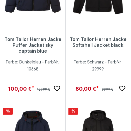
Tom Tailor Herren Jacke
Tom Tailor Herren Jacke
Puffer Jacket sky
Softshell Jacket black
captain blue
Farbe: Dunkelblau - FarbNr.:
Farbe: Schwarz - FarbNr.:
10668
29999
Regulärer Preis:
Regulärer Preis:
Verkaufspreis:
Verkaufspreis:
100,00 €
80,00 €
129,99 €
99,99 €
Rabatt
Rabatt
%
%