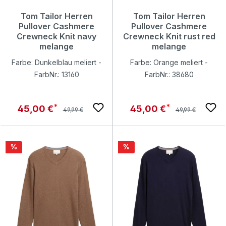
Tom Tailor Herren
Tom Tailor Herren
Pullover Cashmere
Pullover Cashmere
Crewneck Knit navy
Crewneck Knit rust red
melange
melange
Farbe: Dunkelblau meliert -
Farbe: Orange meliert -
FarbNr.: 13160
FarbNr.: 38680
Regulärer Preis:
Regulärer Preis:
Verkaufspreis:
Verkaufspreis:
45,00 €
45,00 €
49,99 €
49,99 €
Rabatt
Rabatt
%
%