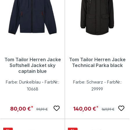
Tom Tailor Herren Jacke
Tom Tailor Herren Jacke
Softshell Jacket sky
Technical Parka black
captain blue
Farbe: Dunkelblau - FarbNr.:
Farbe: Schwarz - FarbNr.:
10668
29999
Regulärer Preis:
Regulärer Preis:
Verkaufspreis:
Verkaufspreis:
80,00 €
140,00 €
99,99 €
169,99 €