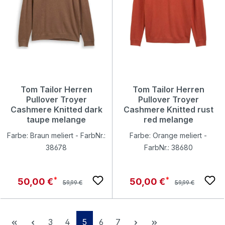
Tom Tailor Herren
Tom Tailor Herren
Pullover Troyer
Pullover Troyer
Cashmere Knitted dark
Cashmere Knitted rust
taupe melange
red melange
Farbe: Braun meliert - FarbNr.:
Farbe: Orange meliert -
38678
FarbNr.: 38680
Regulärer Preis:
Regulärer Preis:
Verkaufspreis:
Verkaufspreis:
50,00 €
50,00 €
59,99 €
59,99 €
Seite
Seite
Seite
Seite
Seite
3
4
5
6
7