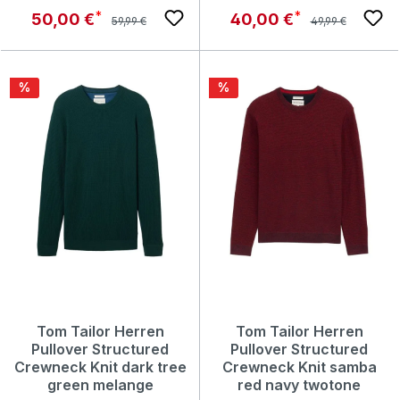
Regulärer Preis:
Regulärer Preis:
Verkaufspreis:
Verkaufspreis:
50,00 €
40,00 €
59,99 €
49,99 €
Rabatt
Rabatt
%
%
Tom Tailor Herren
Tom Tailor Herren
Pullover Structured
Pullover Structured
Crewneck Knit dark tree
Crewneck Knit samba
green melange
red navy twotone