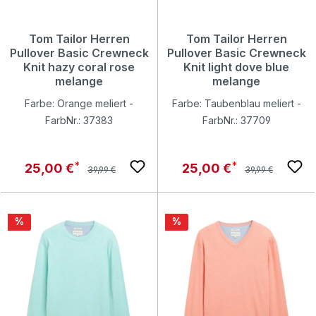
Tom Tailor Herren
Tom Tailor Herren
Pullover Basic Crewneck
Pullover Basic Crewneck
Knit hazy coral rose
Knit light dove blue
melange
melange
Farbe: Orange meliert -
Farbe: Taubenblau meliert -
FarbNr.: 37383
FarbNr.: 37709
Regulärer Preis:
Regulärer Preis:
Verkaufspreis:
Verkaufspreis:
25,00 €
25,00 €
39,99 €
39,99 €
Rabatt
Rabatt
%
%