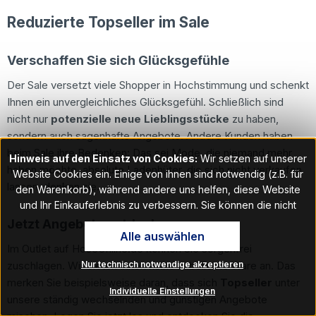
Reduzierte Topseller im Sale
Verschaffen Sie sich Glücksgefühle
Der Sale versetzt viele Shopper in Hochstimmung und schenkt
Ihnen ein unvergleichliches Glücksgefühl. Schließlich sind
nicht nur
potenzielle neue Lieblingsstücke
zu haben,
sondern auch sagenhafte Angebote. Andere Kunden haben
beim Sale ihre Bedenken: Das sei Mode, die niemand mehr
Hinweis auf den Einsatz von Cookies:
Wir setzen auf unserer
haben möchte, absolute Ladenhüter, die sich nicht verkaufen
Website Cookies ein. Einige von ihnen sind notwendig (z.B. für
lassen, denken sie.
den Warenkorb), während andere uns helfen, diese Website
und Ihr Einkauferlebnis zu verbessern. Sie können die nicht
notwendigen Cookies mit Klick auf „OK“ akzeptieren oder per
Jetzt Angebote entdecken
Alle auswählen
Klick auf "Nur technisch notwendige akzeptieren" ablehnen. Den
Im Outlet auf HoseOnline.de können Sie sorgenfrei
Zugang zu den Cookie-Einstellungen finden Sie im Fußbereich
Nur technisch notwendige akzeptieren
zuschlagen. Wir bieten Ihnen keine unbeliebte Ware an. Das
unserer Website im Menüpunkt „Informationen“. Dort können Sie
merken Sie beispielsweise daran, dass sich
Topseller
unter
die Einstellungen jederzeit ändern.
Individuelle Einstellungen
unsere ständig wechselnden und günstigen Angebote
Hinweis auf Verarbeitung Ihrer auf dieser Webseite erhobenen