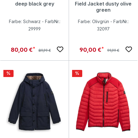
deep black grey
Field Jacket dusty olive
green
Farbe: Schwarz - FarbNr.:
Farbe: Olivgrün - FarbNr.:
29999
32097
Regulärer Preis:
Regulärer Preis:
Verkaufspreis:
Verkaufspreis:
80,00 €
90,00 €
89,99 €
99,99 €
Rabatt
Rabatt
%
%