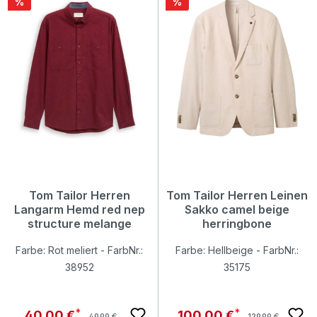
Rabatt
Rabatt
%
%
Tom Tailor Herren
Tom Tailor Herren Leinen
Langarm Hemd red nep
Sakko camel beige
structure melange
herringbone
Farbe: Rot meliert - FarbNr.:
Farbe: Hellbeige - FarbNr.:
38952
35175
Regulärer Preis:
Regulärer Preis:
Verkaufspreis:
Verkaufspreis:
40,00 €
100,00 €
49,99 €
129,99 €