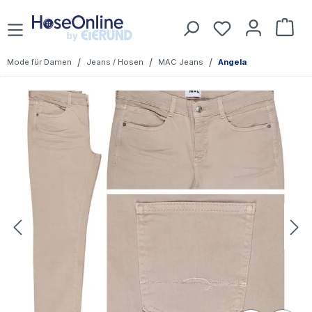
Zum Hauptinhalt springen
Du hast 0 Prod
War
/
/
/
Mode für Damen
Jeans / Hosen
MAC Jeans
Angela
Bildergalerie überspringen