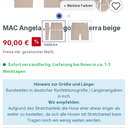
+ Weitere Farben
MAC Angela Jeans golden terra beige
Verkaufspreis:
90,00 €
%
99,95 €*
Preise inkl. gesetzlicher MwSt.
Sofort versandfertig, Lieferung bei Ihnen in ca. 1-3
Werktagen
Hinweis zur Größe und Länge:
Bundweiten in deutscher Konfektionsgröße / Längenangaben
in Inch.
Wir empfehlen:
Aufgrund des Stretchanteils die Hose eher etwas enger als
weiter zu bestellen, da sich alle Hosen mit Stretchanteil beim
Tragen noch ein wenig weiten werden.