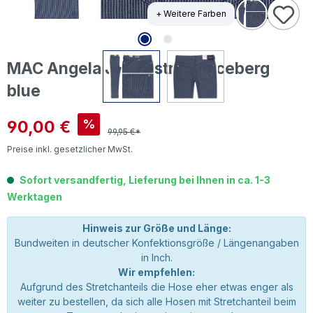
+ Weitere Farben
MAC Angela Jeans striped iceberg
blue
Verkaufspreis:
90,00 €
%
99,95 €*
Preise inkl. gesetzlicher MwSt.
Sofort versandfertig, Lieferung bei Ihnen in ca. 1-3
Werktagen
Hinweis zur Größe und Länge:
Bundweiten in deutscher Konfektionsgröße / Längenangaben
in Inch.
Wir empfehlen:
Aufgrund des Stretchanteils die Hose eher etwas enger als
weiter zu bestellen, da sich alle Hosen mit Stretchanteil beim