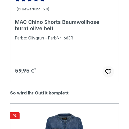
Durchschnittliche Bewertung von 5 von 5 Sternen
(Ø Bewertung: 5.0)
MAC Chino Shorts Baumwollhose
burnt olive belt
Farbe: Olivgrün - FarbNr.: 663R
Regulärer Preis:
59,95 €
Produktgalerie überspringen
So wird Ihr Outfit komplett
Rabatt
%