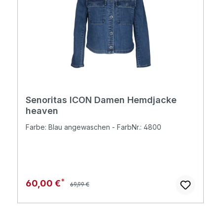
Senoritas ICON Damen Hemdjacke
heaven
Farbe: Blau angewaschen - FarbNr.: 4800
Regulärer Preis:
Verkaufspreis:
60,00 €
69,99 €