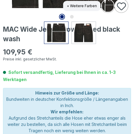
+ Weitere Farben
MAC Wide Jeans brown tinted black
wash
109,95 €
Regulärer Preis:
Preise inkl. gesetzlicher MwSt.
Sofort versandfertig, Lieferung bei Ihnen in ca. 1-3
Werktagen
Hinweis zur Größe und Länge:
Bundweiten in deutscher Konfektionsgröße / Längenangaben
in Inch.
Wir empfehlen:
Aufgrund des Stretchanteils die Hose eher etwas enger als
weiter zu bestellen, da sich alle Hosen mit Stretchanteil beim
Tragen noch ein wenig weiten werden.