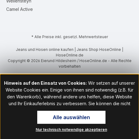
Wellensteyn
Camel Active
* Alle Preise inkl. gesetzl. Mehrwertsteuer
Jeans und Hosen online kaufen | Jeans Shop HoseOnline |
HoseOnline.de
Copyright © 2026 Eierund Hildesheim / HoseOnline.de - Alle Rechte
vorbehalten
Hinweis auf den Einsatz von Cookies:
Wir setzen auf unserer
Website Cookies ein. Einige von ihnen sind notwendig (z.B. für
den Warenkorb), während andere uns helfen, diese Website
und Ihr Einkauferlebnis zu verbessern. Sie können die nicht
notwendigen Cookies mit Klick auf „OK“ akzeptieren oder per
Alle auswählen
Klick auf "Nur technisch notwendige akzeptieren" ablehnen. Den
Zugang zu den Cookie-Einstellungen finden Sie im Fußbereich
Nur technisch notwendige akzeptieren
unserer Website im Menüpunkt „Informationen“. Dort können Sie
die Einstellungen jederzeit ändern.