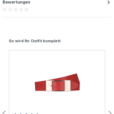
Bewertungen
Durchschnittliche Bewertung von 0 von 5 Sternen
Produktgalerie überspringen
So wird Ihr Outfit komplett