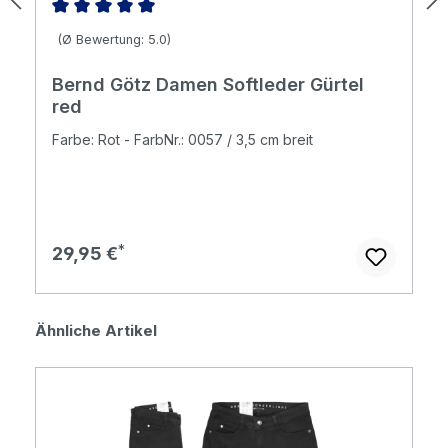
Durchschnittliche Bewertung von 5 von 5 Sternen
(Ø Bewertung: 5.0)
Bernd Götz Damen Softleder Gürtel
red
Farbe: Rot - FarbNr.: 0057 / 3,5 cm breit
Regulärer Preis:
29,95 €
Produktgalerie überspringen
Ähnliche Artikel