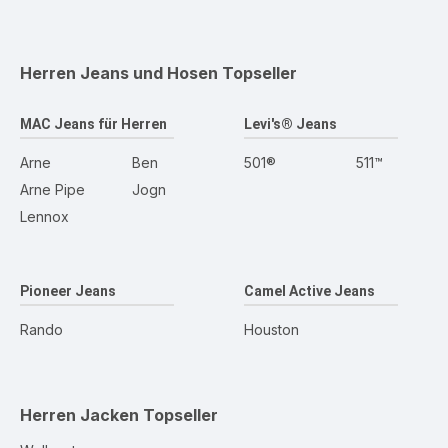
Herren Jeans und Hosen
Topseller
MAC Jeans für Herren
Levi's® Jeans
Arne
Ben
501®
511™
Arne Pipe
Jogn
Lennox
Pioneer Jeans
Camel Active Jeans
Rando
Houston
Herren Jacken
Topseller