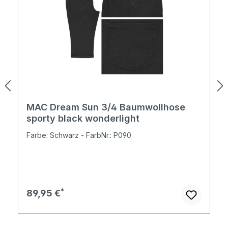
MAC Dream Sun 3/4 Baumwollhose
sporty black wonderlight
Farbe: Schwarz - FarbNr.: P090
Regulärer Preis:
89,95 €