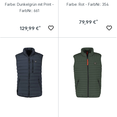
Farbe: Dunkelgrün mit Print -
Farbe: Rot - FarbNr.: 354
FarbNr.: 661
Regulärer Preis:
79,99 €
Regulärer Preis:
129,99 €