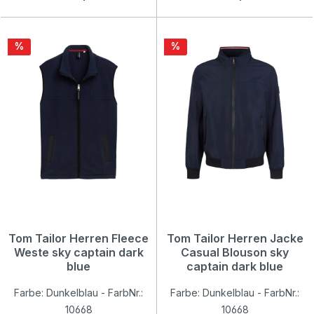
Rabatt
Rabatt
%
%
Tom Tailor Herren Fleece
Tom Tailor Herren Jacke
Weste sky captain dark
Casual Blouson sky
blue
captain dark blue
Farbe: Dunkelblau - FarbNr.:
Farbe: Dunkelblau - FarbNr.:
10668
10668