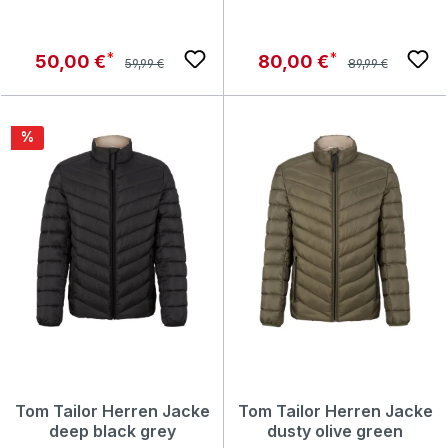
Regulärer Preis:
Regulärer Preis:
Verkaufspreis:
Verkaufspreis:
50,00 €
80,00 €
59,99 €
89,99 €
Rabatt
%
Tom Tailor Herren Jacke
Tom Tailor Herren Jacke
deep black grey
dusty olive green