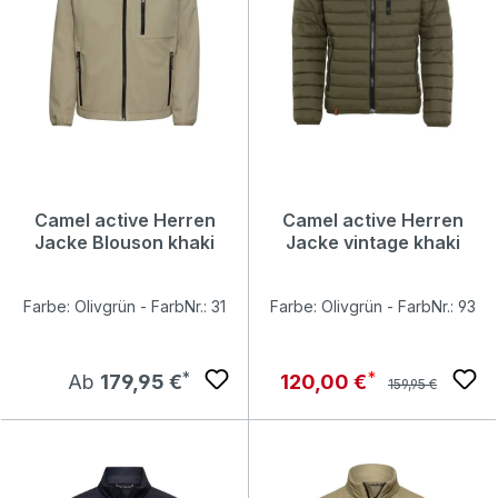
Camel active Herren
Camel active Herren
Jacke Blouson khaki
Jacke vintage khaki
Farbe: Olivgrün - FarbNr.: 31
Farbe: Olivgrün - FarbNr.: 93
Regulärer Preis:
Regulärer Preis:
Verkaufspreis:
Ab
179,95 €
120,00 €
159,95 €