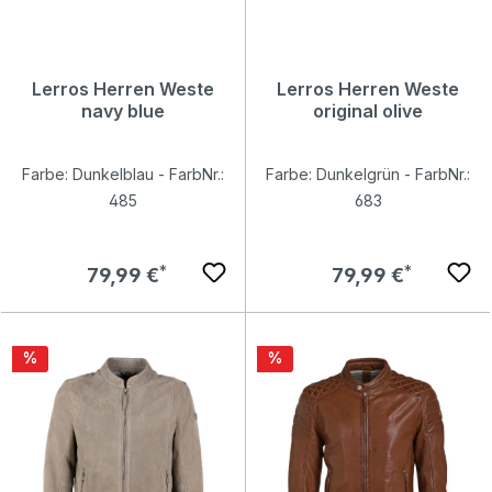
Lerros Herren Weste
Lerros Herren Weste
navy blue
original olive
Farbe: Dunkelblau - FarbNr.:
Farbe: Dunkelgrün - FarbNr.:
485
683
Regulärer Preis:
Regulärer Preis:
79,99 €
79,99 €
Rabatt
Rabatt
%
%