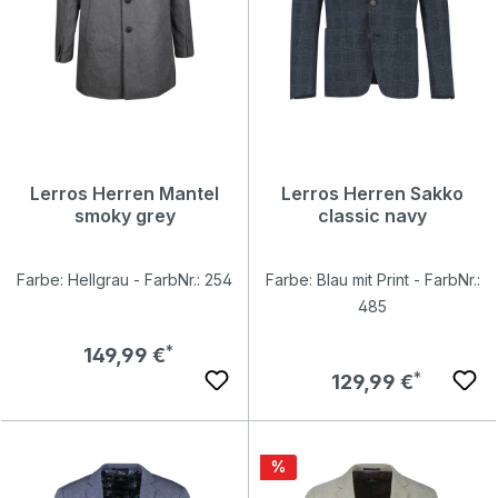
Lerros Herren Mantel
Lerros Herren Sakko
smoky grey
classic navy
Farbe: Hellgrau - FarbNr.: 254
Farbe: Blau mit Print - FarbNr.:
485
Regulärer Preis:
149,99 €
Regulärer Preis:
129,99 €
Rabatt
%