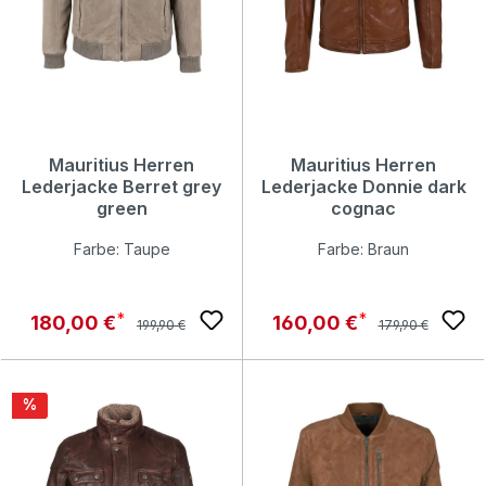
Mauritius Herren
Mauritius Herren
Lederjacke Berret grey
Lederjacke Donnie dark
green
cognac
Farbe: Taupe
Farbe: Braun
Regulärer Preis:
Regulärer Preis:
Verkaufspreis:
Verkaufspreis:
180,00 €
160,00 €
199,90 €
179,90 €
Rabatt
%