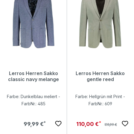
Lerros Herren Sakko
Lerros Herren Sakko
classic navy melange
gentle reed
Farbe: Dunkelblau meliert -
Farbe: Hellgrün mit Print -
FarbNr.: 485
FarbNr.: 609
Regulärer Preis:
Regulärer Preis:
Verkaufspreis:
99,99 €
110,00 €
119,99 €