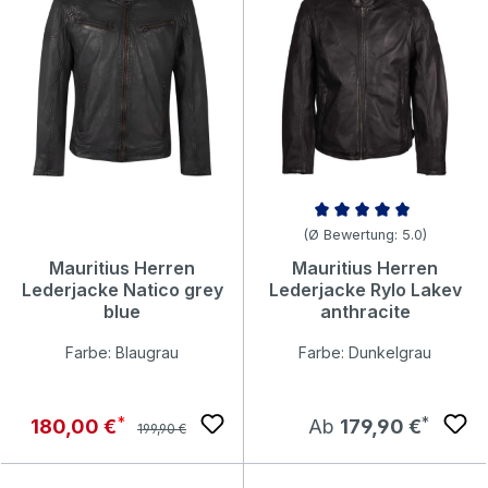
Durchschnittliche Bewertung v
(Ø Bewertung: 5.0)
Mauritius Herren
Mauritius Herren
Lederjacke Natico grey
Lederjacke Rylo Lakev
blue
anthracite
Farbe: Blaugrau
Farbe: Dunkelgrau
Regulärer Preis:
Verkaufspreis:
Regulärer Preis:
180,00 €
Ab
179,90 €
199,90 €