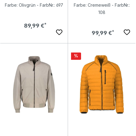
Farbe: Olivgrün - FarbNr.: 697
Farbe: Cremeweiß - FarbNr.:
108
Regulärer Preis:
89,99 €
Regulärer Preis:
99,99 €
Rabatt
%