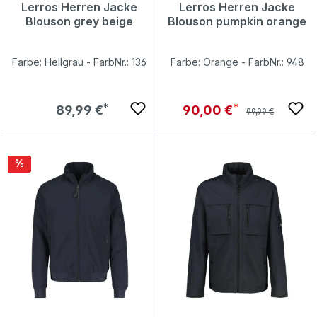
Lerros Herren Jacke
Lerros Herren Jacke
Blouson grey beige
Blouson pumpkin orange
Farbe: Hellgrau - FarbNr.: 136
Farbe: Orange - FarbNr.: 948
Regulärer Preis:
Regulärer Preis:
Verkaufspreis:
89,99 €
90,00 €
99,99 €
Rabatt
%