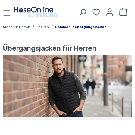
Zum Hauptinhalt springen
Du hast 0 Prod
War
/
/
Mode für Herren
Jacken
Sommer- / Übergangsjacken
Übergangsjacken für Herren