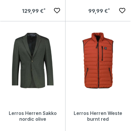
Regulärer Preis:
Regulärer Preis:
129,99 €
99,99 €
Lerros Herren Sakko
Lerros Herren Weste
nordic olive
burnt red