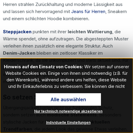
Herren strahlen Zurückhaltung und moderne Lässigkeit aus
und lassen sich hervorragend mit
Jeans für Herren
, Sneakern
und einem schlichten Hoodie kombinieren.
Steppjacken
punkten mit ihrer
leichten Wattierung
, die
Wärme spendet, ohne aufzutragen. Die abgesteppten Muster
verleihen ihnen zusätzlich eine elegante Struktur. Auch
Denim-Jacken
bleiben ein zeitloser Klassiker im
Kleiderschrank, da sie unkompliziert und stets aktuell sind. Für
Hinweis auf den Einsatz von Cookies:
Wir setzen auf unserer
jeden Stil, klassisch-elegant oder leger und urban, findet sich
Website Cookies ein. Einige von ihnen sind notwendig (z.B. für
eine coole Übergangsjacke für Herren, die Funktionalität und
den Warenkorb), während andere uns helfen, diese Website
modisches Gespür miteinander verbindet.
und Ihr Einkauferlebnis zu verbessern. Sie können die nicht
notwendigen Cookies mit Klick auf „OK“ akzeptieren oder per
So setzen Sie Akzente
Alle auswählen
Klick auf "Nur technisch notwendige akzeptieren" ablehnen. Den
Zugang zu den Cookie-Einstellungen finden Sie im Fußbereich
Übergangsjacken bieten nicht nur funktionalen Schutz,
Nur technisch notwendige akzeptieren
unserer Website im Menüpunkt „Informationen“. Dort können Sie
sondern setzen auch
modische Statements
. Besonders
die Einstellungen jederzeit ändern.
stylische Jacken für Herren zeigen sich in
aktuellen
Individuelle Einstellungen
Trendfarben
, die jedem Look das gewisse Etwas verleihen.
Hinweis auf Verarbeitung Ihrer auf dieser Webseite erhobenen