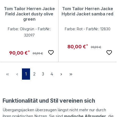
Tom Tailor Herren Jacke
Tom Tailor Herren Jacke
Field Jacket dusty olive
Hybrid Jacket samba red
green
Farbe: Olivgrün - FarbNr.:
Farbe: Rot - FarbNr.: 12830
32097
Regulärer Preis:
Verkaufspreis:
80,00 €
99,99 €
Regulärer Preis:
Verkaufspreis:
90,00 €
99,99 €
Seite
Seite
Seite
Seite
1
2
3
4
Funktionalität und Stil vereinen sich
Übergangsjacken überzeugen längst nicht mehr nur durch
ihren praktischen Nutzen. Sie sind
modische Allrounder
, die