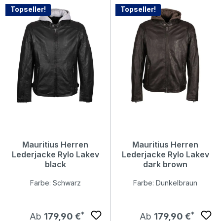
Topseller!
Topseller!
Mauritius Herren
Mauritius Herren
Lederjacke Rylo Lakev
Lederjacke Rylo Lakev
black
dark brown
Farbe: Schwarz
Farbe: Dunkelbraun
Regulärer Preis:
Regulärer Preis:
Ab
179,90 €
Ab
179,90 €