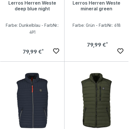
Lerros Herren Weste
Lerros Herren Weste
deep blue night
mineral green
Farbe: Dunkelblau - FarbNr.:
Farbe: Grün - FarbNr.: 618
491
Regulärer Preis:
79,99 €
Regulärer Preis:
79,99 €