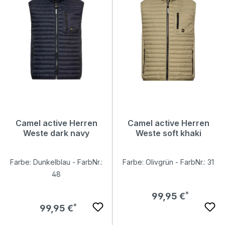
Camel active Herren
Camel active Herren
Weste dark navy
Weste soft khaki
Farbe: Dunkelblau - FarbNr.:
Farbe: Olivgrün - FarbNr.: 31
48
Regulärer Preis:
99,95 €
Regulärer Preis:
99,95 €