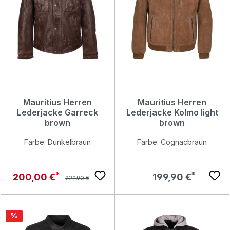
Mauritius Herren
Mauritius Herren
Lederjacke Garreck
Lederjacke Kolmo light
brown
brown
Farbe: Dunkelbraun
Farbe: Cognacbraun
Regulärer Preis:
Verkaufspreis:
Regulärer Preis:
200,00 €
199,90 €
229,90 €
Rabatt
%