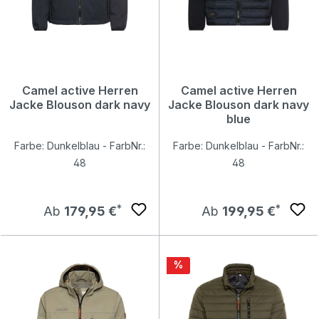
Camel active Herren
Camel active Herren
Jacke Blouson dark navy
Jacke Blouson dark navy
blue
Farbe: Dunkelblau - FarbNr.:
Farbe: Dunkelblau - FarbNr.:
48
48
Regulärer Preis:
Regulärer Preis:
Ab
179,95 €
Ab
199,95 €
Rabatt
%