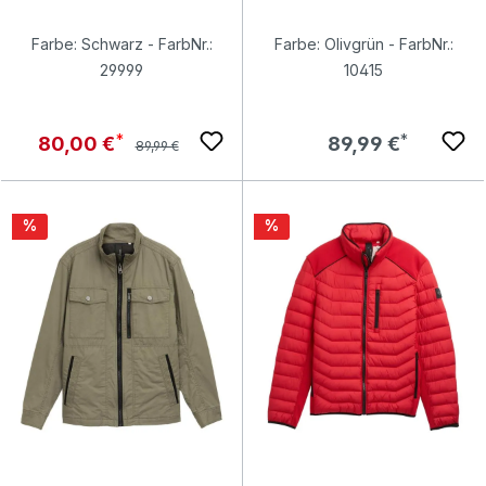
Farbe: Schwarz - FarbNr.:
Farbe: Olivgrün - FarbNr.:
29999
10415
Regulärer Preis:
Verkaufspreis:
Regulärer Preis:
80,00 €
89,99 €
89,99 €
Rabatt
Rabatt
%
%