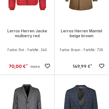
Lerros Herren Jacke
Lerros Herren Mantel
mulberry red
beige brown
Farbe: Rot - FarbNr.: 340
Farbe: Braun - FarbNr.: 728
Regulärer Preis:
Verkaufspreis:
Regulärer Preis:
70,00 €
149,99 €
99,99 €