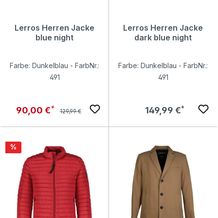
Lerros Herren Jacke
Lerros Herren Jacke
blue night
dark blue night
Farbe: Dunkelblau - FarbNr.:
Farbe: Dunkelblau - FarbNr.:
491
491
Regulärer Preis:
Verkaufspreis:
Regulärer Preis:
90,00 €
149,99 €
129,99 €
Rabatt
%