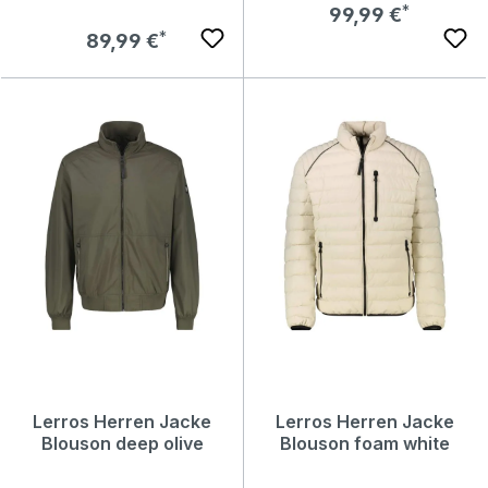
Regulärer Preis:
99,99 €
Regulärer Preis:
89,99 €
Lerros Herren Jacke
Lerros Herren Jacke
Blouson deep olive
Blouson foam white