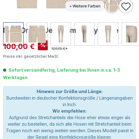
+ Weitere Farben
MAC Dream Jeans smoothly beige
Verkaufspreis:
100,00 €
%
109,95 €*
Preise inkl. gesetzlicher MwSt.
Sofort versandfertig, Lieferung bei Ihnen in ca. 1-3
Werktagen
Hinweis zur Größe und Länge:
Bundweiten in deutscher Konfektionsgröße / Längenangaben
in Inch.
Wir empfehlen:
Aufgrund des Stretchanteils die Hose eher etwas enger als
weiter zu bestellen, da sich alle Hosen mit Stretchanteil beim
Tragen noch ein wenig weiten werden. Dieses Modell passt in
der Regel eine Konfektionsgröße kleiner.