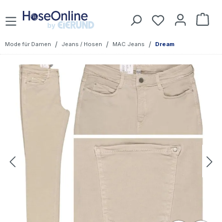
Zum Hauptinhalt springen
Du hast 0 Prod
War
/
/
/
Mode für Damen
Jeans / Hosen
MAC Jeans
Dream
Bildergalerie überspringen