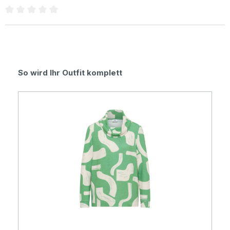
Durchschnittliche Bewertung von 0 von 5 Sternen
Produktgalerie überspringen
So wird Ihr Outfit komplett