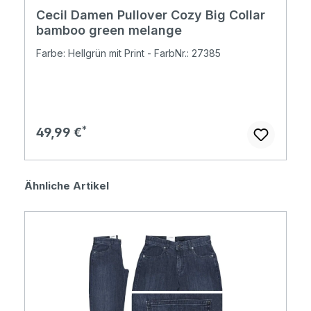
Cecil Damen Pullover Cozy Big Collar
bamboo green melange
Farbe: Hellgrün mit Print - FarbNr.: 27385
Regulärer Preis:
49,99 €
Produktgalerie überspringen
Ähnliche Artikel