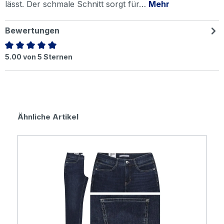
lässt. Der schmale Schnitt sorgt für…
Mehr
Bewertungen
Durchschnittliche Bewertung von 5 von 5 Sternen
5.00 von 5 Sternen
Produktgalerie überspringen
Ähnliche Artikel