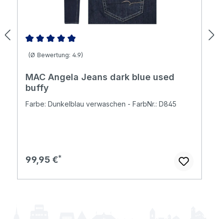
Durchschnittliche Bewertung von 4.94 von 5 Sternen
(Ø Bewertung: 4.9)
MAC Angela Jeans dark blue used
buffy
Farbe: Dunkelblau verwaschen - FarbNr.: D845
Regulärer Preis:
99,95 €