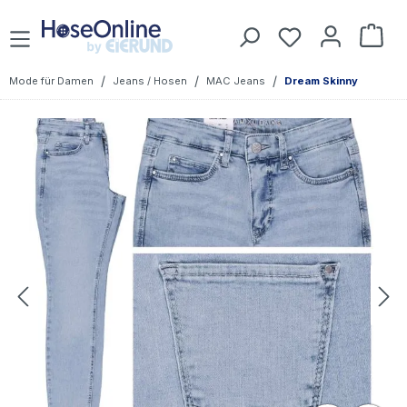
Zum Hauptinhalt springen
Du hast 0 Prod
War
/
/
/
Mode für Damen
Jeans / Hosen
MAC Jeans
Dream Skinny
Bildergalerie überspringen