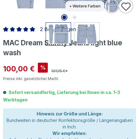
+ Weitere Farben
2 Bewertungen
Durchschnittliche Bewertung von 5 von 5 Sternen
MAC Dream Skinny Jeans light blue
wash
Verkaufspreis:
100,00 €
%
109,95 €*
Preise inkl. gesetzlicher MwSt.
Sofort versandfertig, Lieferung bei Ihnen in ca. 1-3
Werktagen
Hinweis zur Größe und Länge:
Bundweiten in deutscher Konfektionsgröße / Längenangaben
in Inch.
Wir empfehlen: