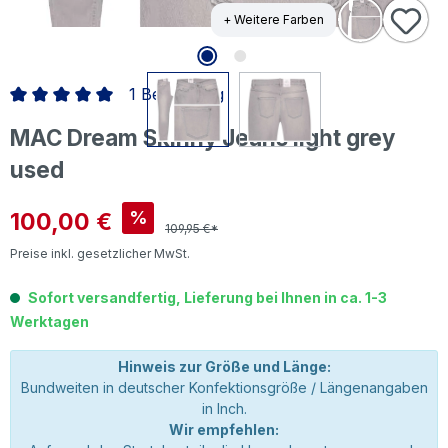
+ Weitere Farben
1 Bewertung
Durchschnittliche Bewertung von 5 von 5 Sternen
MAC Dream Skinny Jeans light grey
used
Verkaufspreis:
100,00 €
%
109,95 €*
Preise inkl. gesetzlicher MwSt.
Sofort versandfertig, Lieferung bei Ihnen in ca. 1-3
Werktagen
Hinweis zur Größe und Länge:
Bundweiten in deutscher Konfektionsgröße / Längenangaben
in Inch.
Wir empfehlen: