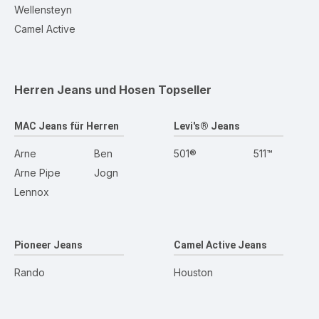
Wellensteyn
Camel Active
Herren Jeans und Hosen
Topseller
MAC Jeans für Herren
Levi's® Jeans
Arne
Ben
501®
511™
Arne Pipe
Jogn
Lennox
Pioneer Jeans
Camel Active Jeans
Rando
Houston