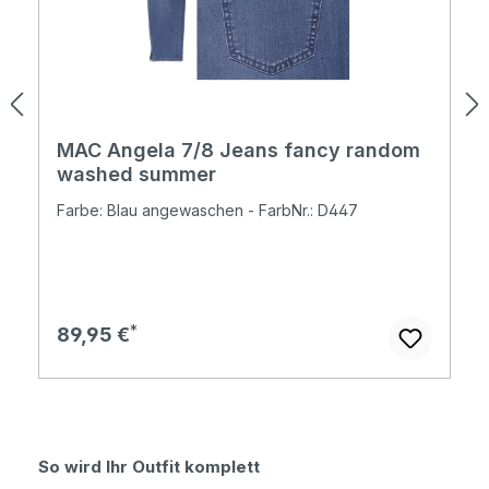
MAC Angela 7/8 Jeans fancy random
washed summer
Farbe: Blau angewaschen - FarbNr.: D447
Regulärer Preis:
89,95 €
Produktgalerie überspringen
So wird Ihr Outfit komplett