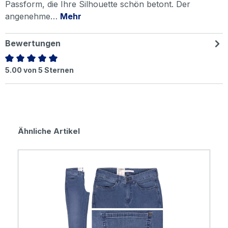
Passform, die Ihre Silhouette schön betont. Der
angenehme…
Mehr
Bewertungen
Durchschnittliche Bewertung von 5 von 5 Sternen
5.00 von 5 Sternen
Produktgalerie überspringen
Ähnliche Artikel