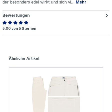
der besonders edel wirkt und sich vi…
Mehr
Bewertungen
Durchschnittliche Bewertung von 5 von 5 Sternen
5.00 von 5 Sternen
Produktgalerie überspringen
Ähnliche Artikel