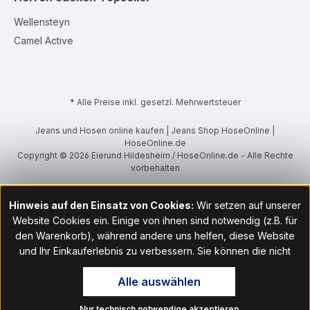
Wellensteyn
Camel Active
* Alle Preise inkl. gesetzl. Mehrwertsteuer
Jeans und Hosen online kaufen | Jeans Shop HoseOnline |
HoseOnline.de
Copyright © 2026 Eierund Hildesheim / HoseOnline.de - Alle Rechte
vorbehalten
Hinweis auf den Einsatz von Cookies:
Wir setzen auf unserer
Website Cookies ein. Einige von ihnen sind notwendig (z.B. für
den Warenkorb), während andere uns helfen, diese Website
und Ihr Einkauferlebnis zu verbessern. Sie können die nicht
notwendigen Cookies mit Klick auf „OK“ akzeptieren oder per
Alle auswählen
Klick auf "Nur technisch notwendige akzeptieren" ablehnen. Den
Zugang zu den Cookie-Einstellungen finden Sie im Fußbereich
Nur technisch notwendige akzeptieren