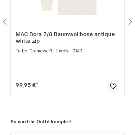
MAC Bora 7/8 Baumwollhose antique
white zip
Farbe: Cremeweiß - FarbNr.: 014R
Regulärer Preis:
99,95 €
Produktgalerie überspringen
So wird Ihr Outfit komplett