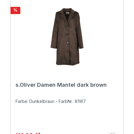
Rabatt
%
s.Oliver Damen Mantel dark brown
Farbe: Dunkelbraun - FarbNr.: 81W7
Regulärer Preis: