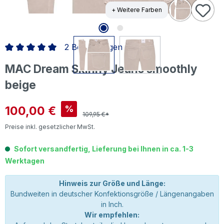
+ Weitere Farben
2 Bewertungen
Durchschnittliche Bewertung von 5 von 5 Sternen
MAC Dream Skinny Jeans smoothly
beige
Verkaufspreis:
100,00 €
%
109,95 €*
Preise inkl. gesetzlicher MwSt.
Sofort versandfertig, Lieferung bei Ihnen in ca. 1-3
Werktagen
Hinweis zur Größe und Länge:
Bundweiten in deutscher Konfektionsgröße / Längenangaben
in Inch.
Wir empfehlen: