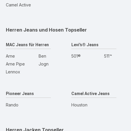
Camel Active
Herren Jeans und Hosen
Topseller
MAC Jeans für Herren
Levi's® Jeans
Arne
Ben
501®
511™
Arne Pipe
Jogn
Lennox
Pioneer Jeans
Camel Active Jeans
Rando
Houston
Herren Jacken
Topseller